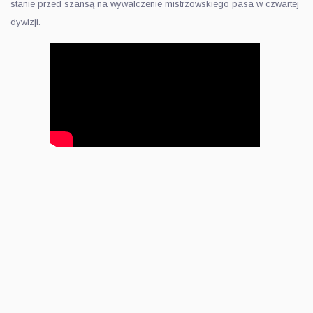
stanie przed szansą na wywalczenie mistrzowskiego pasa w czwartej
dywizji.