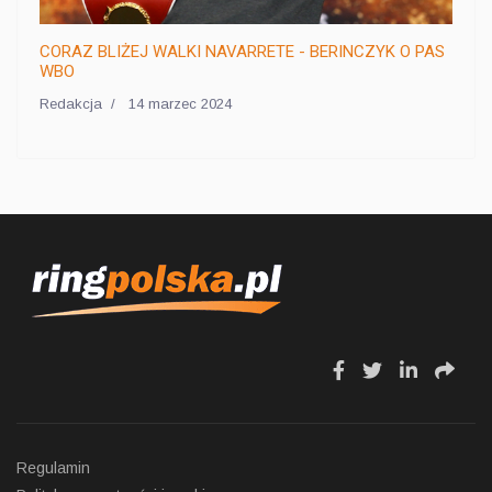
CORAZ BLIŻEJ WALKI NAVARRETE - BERINCZYK O PAS
WBO
Redakcja
14 marzec 2024
fa
fa
fa
fa
fa-
fa-
fa-
fa-
facebook
twitter
linkedin
sha
Regulamin