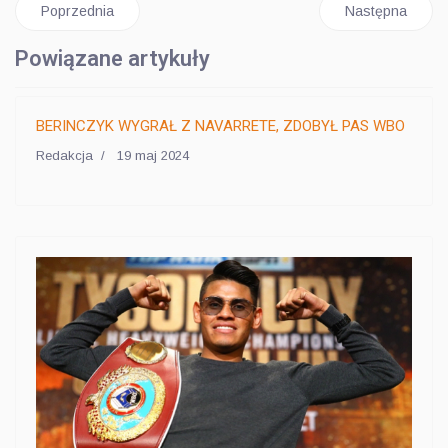
Poprzednia strona: BERINCZYK WYGRAŁ Z NAVARRETE, ZD
Następna stro
Poprzednia
Następna
Powiązane artykuły
BERINCZYK WYGRAŁ Z NAVARRETE, ZDOBYŁ PAS WBO
Redakcja
19 maj 2024