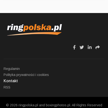
fa
fa
fa
fa
fa-
fa-
fa-
fa-
facebook
twitter
linkedin
sha
Regulamin
Polityka prywatności i cookies
Kontakt
RSS
© 2026 ringpolska.pl and
boxingphotos.pl
. All Rights Reserved