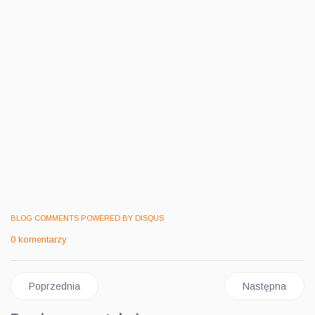
BLOG COMMENTS POWERED BY DISQUS
0 komentarzy
Poprzednia strona: PEWNA WYGRANA TRYCA W WAŁCZU
Następna stro
Poprzednia
Następna