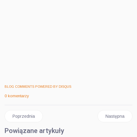
BLOG COMMENTS POWERED BY DISQUS
0 komentarzy
Poprzednia strona: SULĘCKI W USA, SZYKUJE SIĘ NA PACHE
Następna stro
Poprzednia
Następna
Powiązane artykuły