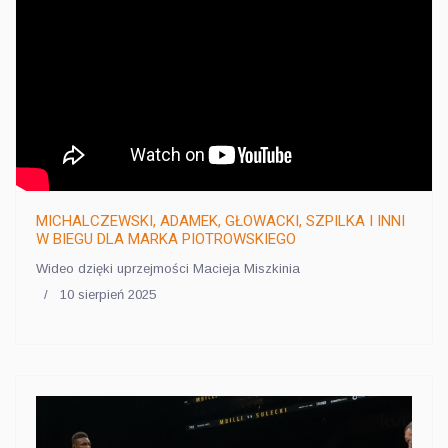
MICHALCZEWSKI, ADAMEK, GŁOWACKI, SZPILKA I INNI
W BIEGU DLA MARKA PIOTROWSKIEGO
Wideo dzięki uprzejmości Macieja Miszkinia
10 sierpień 2025