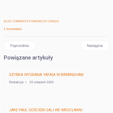
BLOG COMMENTS POWERED BY DISQUS
1 komentarz
Poprzednia strona: ROZICKI PO WALCE: POSZEDŁBYM NA ŚM
Następna stro
Poprzednia
Następna
Powiązane artykuły
SZYBKA WYGRANA YAFAIA W BIRMINGHAM
Redakcja
20 sierpień 2023
JAKE PAUL GOŚCIEM GALI WE WROCŁAWIU