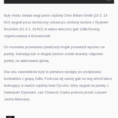
Były mistrz świata wagi junior ciężkiej Chris Billam-Smith (22-2, 14
KO) wygrał przez techniczny nokaut po siódmej rundzie z Ryanem
Rozickim (21-2-1, 20 KO) w walce wieczoru gali Zuffa Boxing
organizowanej w Bornemouth.
Do momentu przerwania rywalizacji Anglik prowadził wysoko na
punkty. Kanadyjczyk w drugiej rundzie został ukarany odjęciem
punkty za atakowanie głową.
Dla obu zawodników były to pierwsze występy po podpisaniu
kontraktów z grupą Zuffa. Podczas tej samej gali na ring wrócił także
boksujący w wadze ciężkiej Iwan Dyczko, który wygrał na punkty z
Harbeyem Dykesem, zaś Cheavon Clarke pokona przed czasem
Jacka Masseya.